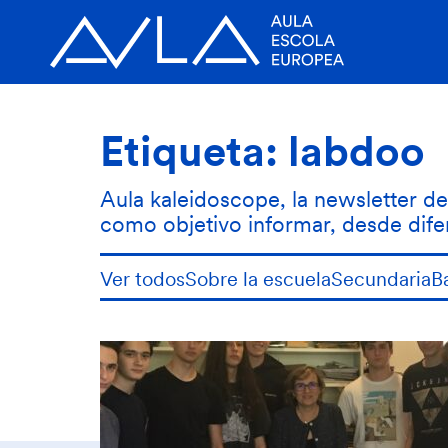
Etiqueta:
labdoo
Aula kaleidoscope, la newsletter de
como objetivo informar, desde dife
Ver todos
Sobre la escuela
Secundaria
B