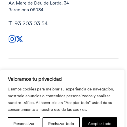
Av. Mare de Déu de Lorda, 34
Barcelona 08034
T. 93 203 03 54
Política de privacidad
Valoramos tu privacidad
Política de privacidad
Código ético y Canal ético
Usamos cookies para mejorar su experiencia de navegación,
Política de cookies
mostrarle anuncios o contenidos personalizados y analizar
Código ético y Canal ético
nuestro tráfico. Al hacer clic en “Aceptar todo” usted da su
©2026 Aula Escola Europea
consentimiento a nuestro uso de las cookies.
Personalizar
Rechazar todo
Aceptar todo