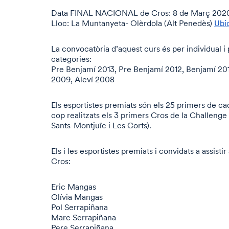
Data FINAL NACIONAL de Cros: 8 de Març 202
Lloc: La Muntanyeta- Olèrdola (Alt Penedès)
Ubi
La convocatòria d’aquest curs és per individual i 
categories:
Pre Benjamí 2013, Pre Benjamí 2012, Benjamí 201
2009, Aleví 2008
Els esportistes premiats són els 25 primers de ca
cop realitzats els 3 primers Cros de la Challenge
Sants-Montjuïc i Les Corts).
Els i les esportistes premiats i convidats a assistir
Cros:
Eric Mangas
Olívia Mangas
Pol Serrapiñana
Marc Serrapiñana
Pere Serrapiñana