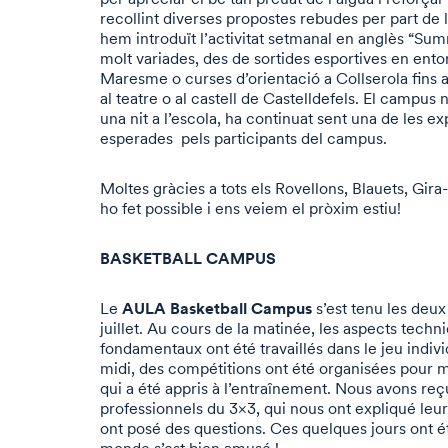
recollint diverses propostes rebudes per part de l
hem introduït l’activitat setmanal en anglès “Sum
molt variades, des de sortides esportives en ento
Maresme o curses d’orientació a Collserola fins 
al teatre o al castell de Castelldefels. El campus
una nit a l’escola, ha continuat sent una de les 
esperades pels participants del campus.
Moltes gràcies a tots els Rovellons, Blauets, Gira-
ho fet possible i ens veiem el pròxim estiu!
BASKETBALL CAMPUS
AULA Basketball Campus
Le
s’est tenu les deu
juillet. Au cours de la matinée, les aspects techni
fondamentaux ont été travaillés dans le jeu individ
midi, des compétitions ont été organisées pour m
qui a été appris à l’entraînement. Nous avons reçu
professionnels du 3×3, qui nous ont expliqué leur 
ont posé des questions. Ces quelques jours ont ét
monde s’est bien amusé !