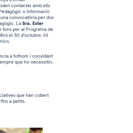
poden contactar amb ells
 Pedagògic o informació
 una convocatòria per dos
Sra. Ester
dagògic. La
 fons per al Programa de
Miró el 30 d’octubre. Hi
amics.
ència a tothom i convidant
 sempre que ho necessitin.
niciatives que han cobert
fins a petits.