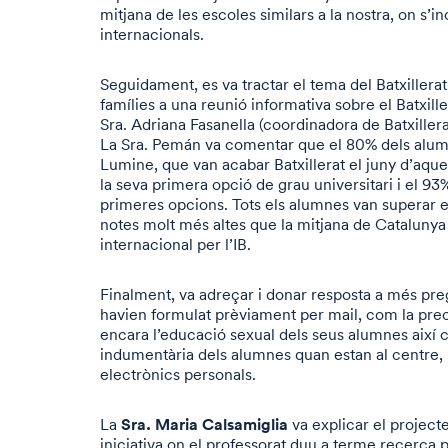
mitjana de les escoles similars a la nostra, on s’i
internacionals.
Seguidament, es va tractar el tema del Batxillerat 
famílies a una reunió informativa sobre el Batxille
Sra. Adriana Fasanella (coordinadora de Batxillera
La Sra. Pemán va comentar que el 80% dels alu
Lumine, que van acabar Batxillerat el juny d’aque
la seva primera opció de grau universitari i el 93
primeres opcions. Tots els alumnes van superar 
notes molt més altes que la mitjana de Catalunya
internacional per l’IB.
Finalment, va adreçar i donar resposta a més pre
havien formulat prèviament per mail, com la pre
encara l’educació sexual dels seus alumnes així c
indumentària dels alumnes quan estan al centre, i 
electrònics personals.
Sra. Maria Calsamiglia
La
va explicar el projec
iniciativa on el professorat duu a terme recerca