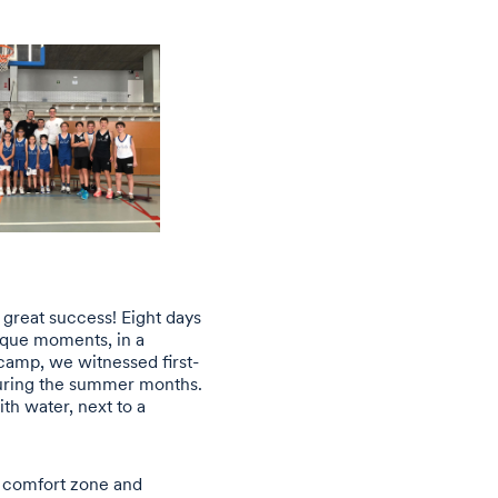
great success! Eight days
unique moments, in a
camp, we witnessed first-
 during the summer months.
th water, next to a
ir comfort zone and