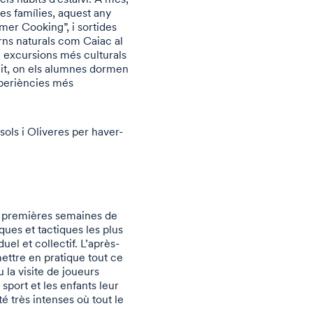
es famílies, aquest any
mer Cooking”, i sortides
rns naturals com Caiac al
a excursions més culturals
 nit, on els alumnes dormen
experiències més
sols i Oliveres per haver-
x premières semaines de
ques et tactiques les plus
uel et collectif. L’après-
ettre en pratique tout ce
 la visite de joueurs
sport et les enfants leur
é très intenses où tout le