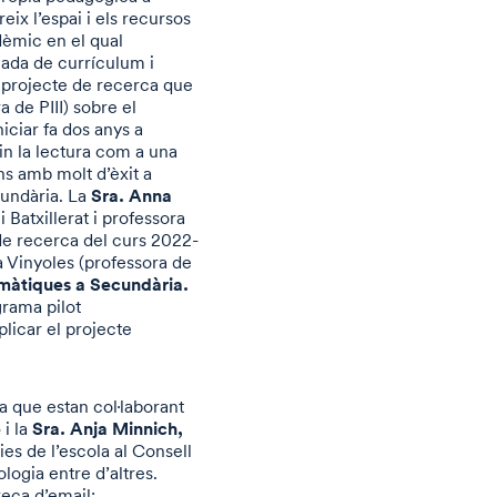
eix l’espai i els recursos
dèmic en el qual
gada de currículum i
l projecte de recerca que
a de PIII) sobre el
niciar fa dos anys a
sin la lectura com a una
ns amb molt d’èxit a
Sra. Anna
cundària. La
Batxillerat i professora
de recerca del curs 2022-
 Vinyoles (professora de
emàtiques a Secundària.
rama pilot
licar el projecte
a que estan col·laborant
e
Sra. Anja Minnich,
i la
ies de l’escola al Consell
ogia entre d’altres.
eça d’email: