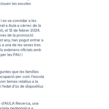
nclouen les escoles
i es va convidar a les
rat a Aula a càrrec de la
t), el 12 de febrer 2024.
mnes de la promoció
st any, han pogut entrar a
% a una de les seves tres
els exàmens oficials amb
 per les PAU i
guntes que les famílies
ocupació per com l’escola
om temes relatius a la
l’edat d’ús de dispositius
te d’AULA Recerca, una
 pròpia pedagògica a