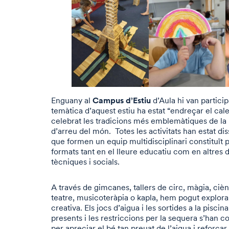
Campus d’Estiu
Enguany al
d’Aula hi van partici
temàtica d’aquest estiu ha estat “endreçar el cal
celebrat les tradicions més emblemàtiques de la n
d’arreu del món. Totes les activitats han estat d
que formen un equip multidisciplinari constituït 
formats tant en el lleure educatiu com en altres d
tècniques i socials.
A través de gimcanes, tallers de circ, màgia, cièn
teatre, musicoteràpia o kapla, hem pogut explora
creativa. Els jocs d’aigua i les sortides a la piscin
presents i les restriccions per la sequera s’han c
per apreciar el bé tan preuat de l’aigua i reforçar 