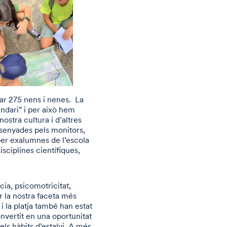
par 275 nens i nenes. La
endari” i per això hem
ostra cultura i d’altres
issenyades pels monitors,
per exalumnes de l’escola
isciplines científiques,
cia, psicomotricitat,
r la nostra faceta més
a i la platja també han estat
onvertit en una oportunitat
els hàbits d’estalvi. A més,