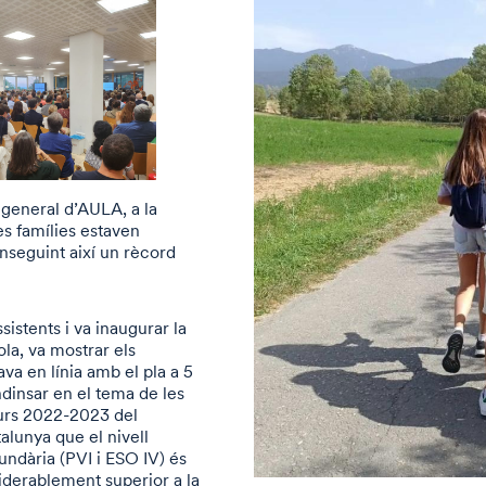
 general d’AULA, a la
es famílies estaven
seguint així un rècord
istents i va inaugurar la
la, va mostrar els
ava en línia amb el pla a 5
ndinsar en el tema de les
curs 2022-2023 del
lunya que el nivell
cundària (PVI i ESO IV) és
siderablement superior a la