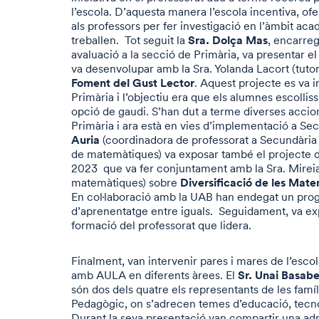
l’escola. D’aquesta manera l’escola incentiva, ofer
als professors per fer investigació en l’àmbit aca
Sra. Dolça Mas
treballen. Tot seguit la
, encarre
avaluació a la secció de Primària, va presentar e
va desenvolupar amb la Sra. Yolanda Lacort (tutor
Foment del Gust Lector
. Aquest projecte es va i
Primària i l’objectiu era que els alumnes escollis
opció de gaudi. S’han dut a terme diverses accio
Primària i ara està en vies d’implementació a Se
Auria
(coordinadora de professorat a Secundària i 
de matemàtiques) va exposar també el projecte 
2023 que va fer conjuntament amb la Sra. Mireia
Diversificació de les Mat
matemàtiques) sobre
En col·laboració amb la UAB han endegat un prog
d’aprenentatge entre iguals. Seguidament, va exp
formació del professorat que lidera.
Finalment, van intervenir pares i mares de l’escol
Sr. Unai Basab
amb AULA en diferents àrees. El
són dos dels quatre els representants de les famíl
Pedagògic, on s’adrecen temes d’educació, tecnol
Durant la seva presentació van compartir una adr