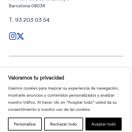
Barcelona 08034
T. 93 203 03 54
Política de privacidad
Valoramos tu privacidad
Política de privacidad
Código ético y Canal ético
Usamos cookies para mejorar su experiencia de navegación,
Política de cookies
mostrarle anuncios o contenidos personalizados y analizar
Código ético y Canal ético
nuestro tráfico. Al hacer clic en “Aceptar todo” usted da su
©2026 Aula Escola Europea
consentimiento a nuestro uso de las cookies.
Personalizar
Rechazar todo
Aceptar todo