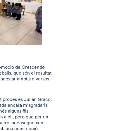
promoció de Crescendo
balls, que són el resultat
’acostar àmbits diversos
t procés és Julian Gracq:
gada encara m’agradaria
és alguns fils,
n a ell, però que per un
’altre, aconsegueixen,
at, una constricció