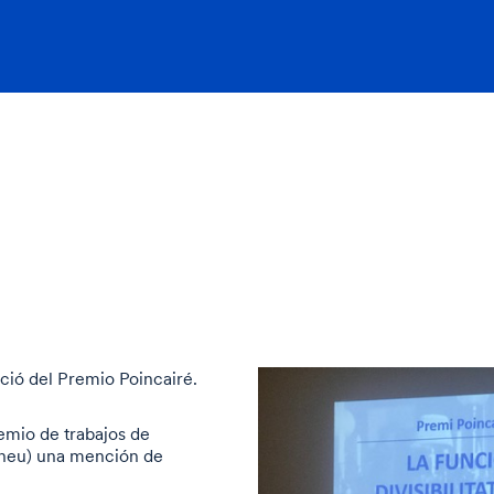
é
ició del Premio Poincairé.
emio de trabajos de
(Àneu) una mención de