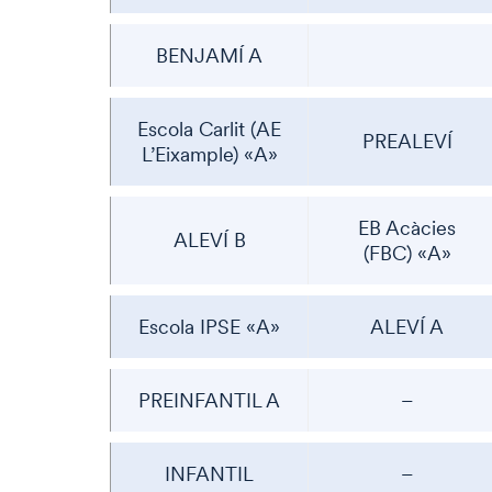
BENJAMÍ A
Escola Carlit (AE
PREALEVÍ
L’Eixample) «A»
EB Acàcies
ALEVÍ B
(FBC) «A»
Escola IPSE «A»
ALEVÍ A
PREINFANTIL A
–
INFANTIL
–