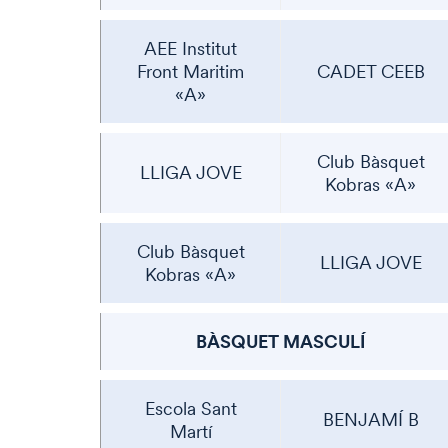
AEE Institut
Front Maritim
CADET CEEB
«A»
Club Bàsquet
LLIGA JOVE
Kobras «A»
Club Bàsquet
LLIGA JOVE
Kobras «A»
BÀSQUET MASCULÍ
Escola Sant
BENJAMÍ B
Martí