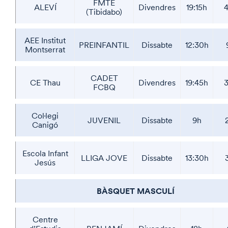
FMTE
ALEVÍ
Divendres
19:15h
(Tibidabo)
AEE Institut
PREINFANTIL
Dissabte
12:30h
Montserrat
CADET
CE Thau
Divendres
19:45h
3
FCBQ
Col·legi
JUVENIL
Dissabte
9h
Canigó
Escola Infant
LLIGA JOVE
Dissabte
13:30h
Jesús
BÀSQUET MASCULÍ
Centre