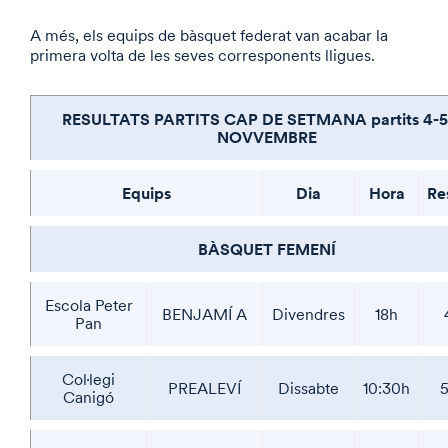
A més, els equips de bàsquet federat van acabar la
primera volta de les seves corresponents lligues.
RESULTATS PARTITS CAP DE SETMANA partits 4-5
NOVVEMBRE
Equips
Dia
Hora
Re
BÀSQUET FEMENÍ
Escola Peter
BENJAMÍ A
Divendres
18h
Pan
Col·legi
PREALEVÍ
Dissabte
10:30h
5
Canigó