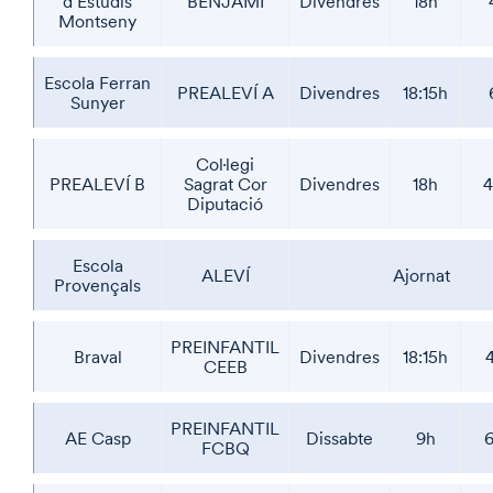
d’Estudis
BENJAMÍ
Divendres
18h
Montseny
Escola Ferran
PREALEVÍ A
Divendres
18:15h
Sunyer
Col·legi
PREALEVÍ B
Sagrat Cor
Divendres
18h
4
Diputació
Escola
ALEVÍ
Ajornat
Provençals
PREINFANTIL
Braval
Divendres
18:15h
CEEB
PREINFANTIL
AE Casp
Dissabte
9h
6
FCBQ