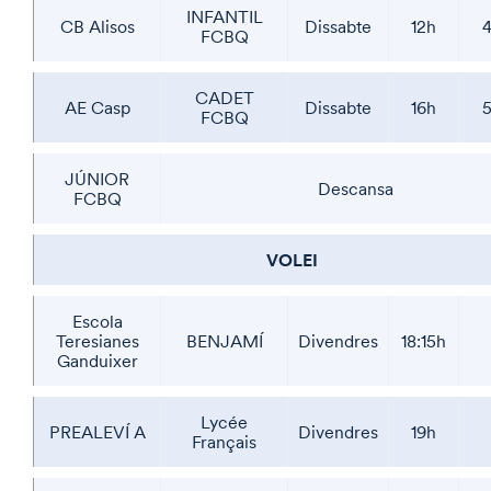
INFANTIL
CB Alisos
Dissabte
12h
4
FCBQ
CADET
AE Casp
Dissabte
16h
5
FCBQ
JÚNIOR
Descansa
FCBQ
VOLEI
Escola
Teresianes
BENJAMÍ
Divendres
18:15h
Ganduixer
Lycée
PREALEVÍ A
Divendres
19h
Français