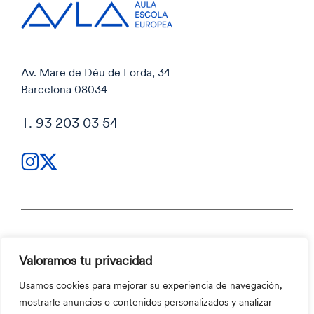
Av. Mare de Déu de Lorda, 34
Barcelona 08034
T. 93 203 03 54
Política de privacidad
Valoramos tu privacidad
Política de privacidad
Código ético y Canal ético
Usamos cookies para mejorar su experiencia de navegación,
Política de cookies
mostrarle anuncios o contenidos personalizados y analizar
Código ético y Canal ético