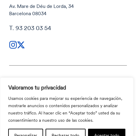
Av. Mare de Déu de Lorda, 34
Barcelona 08034
T. 93 203 03 54
Política de privacidad
Valoramos tu privacidad
Política de privacidad
Código ético y Canal ético
Usamos cookies para mejorar su experiencia de navegación,
Política de cookies
mostrarle anuncios o contenidos personalizados y analizar
Código ético y Canal ético
nuestro tráfico. Al hacer clic en “Aceptar todo” usted da su
©2026 Aula Escola Europea
consentimiento a nuestro uso de las cookies.
Personalizar
Rechazar todo
Aceptar todo