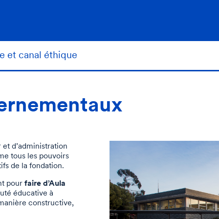
 et canal éthique
ernementaux
 et d’administration
ume tous les pouvoirs
ifs de la fondation.
faire d’Aula
nt pour
té éducative à
manière constructive,