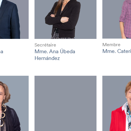
Membre
Secrétaire
Mme. Cateri
na
Mme. Ana Úbeda
Hernández