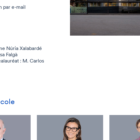
n par e-mail
me Núria Xalabardé
sa Falgà
alauréat : M. Carlos
école