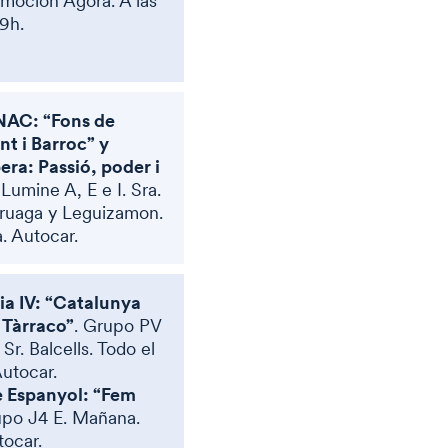
moción Àgora. A las
19h.
NAC: “Fons de
t i Barroc” y
ra: Passió, poder i
Lumine A, E e I. Sra.
uruaga y Leguizamon.
 Autocar.
ia IV: “Catalunya
a Tàrraco”
. Grupo PV
 Sr. Balcells. Todo el
Autocar.
e Espanyol: “Fem
upo J4 E. Mañana.
ocar.