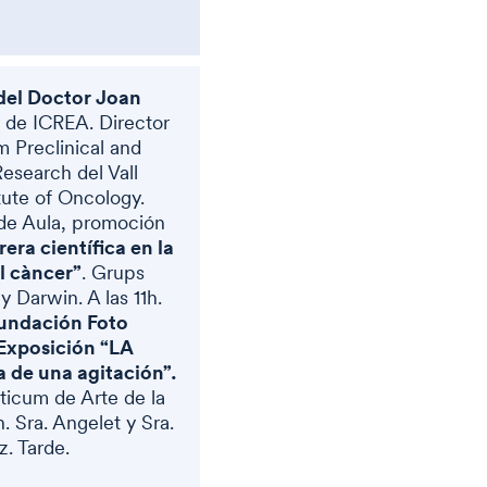
del Doctor Joan
 de ICREA. Director
 Preclinical and
Research del Vall
tute of Oncology.
de Aula, promoción
era científica en la
el càncer”
. Grups
 Darwin. A las 11h.
Fundación Foto
Exposición “LA
de una agitación”.
icum de Arte de la
 Sra. Angelet y Sra.
. Tarde.