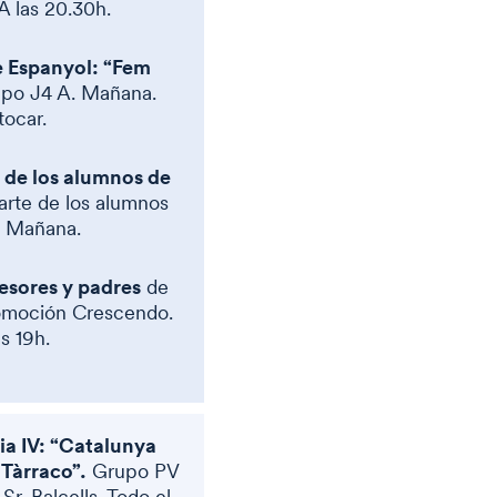
 las 20.30h.
e Espanyol: “Fem
po J4 A. Mañana.
ocar.
de los alumnos de
arte de los alumnos
. Mañana.
esores y padres
de
omoción Crescendo.
as 19h.
ia IV: “Catalunya
 Tàrraco”.
Grupo PV
 Sr. Balcells. Todo el