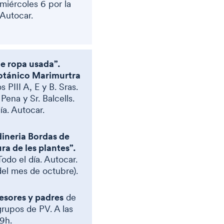
 miércoles 6 por la
 Autocar.
 ropa usada”.
Botánico Marimurtra
 PIII A, E y B. Sras.
 Pena y Sr. Balcells.
ía. Autocar.
dineria Bordas de
a de les plantes”.
Todo el día. Autocar.
del mes de octubre).
esores y padres
de
rupos de PV. A las
19h.