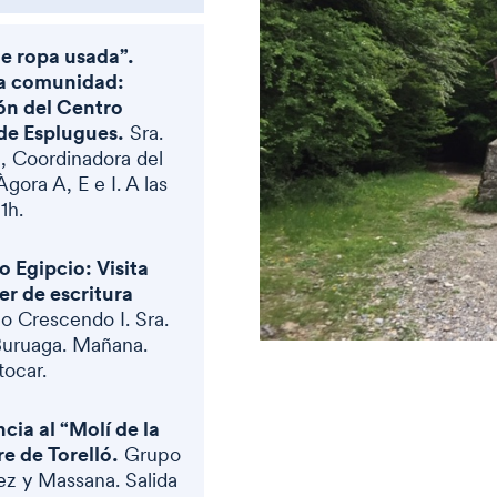
 ropa usada”.
la comunidad:
ón del Centro
de Esplugues.
Sra.
, Coordinadora del
Àgora A, E e I. A las
11h.
o Egipcio: Visita
er de escritura
o Crescendo I. Sra.
Buruaga. Mañana.
ocar.
cia al “Molí de la
re de Torelló.
Grupo
nez y Massana. Salida