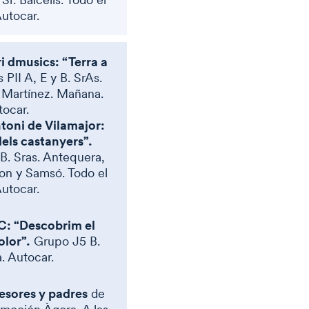
Autocar.
ri dmusics: “Terra a
PII A, E y B. SrAs.
Y Martínez. Mañana.
ocar.
toni de Vilamajor:
dels castanyers”.
B. Sras. Antequera,
on y Samsó. Todo el
Autocar.
C: “Descobrim el
olor”.
Grupo J5 B.
 Autocar.
esores y padres
de