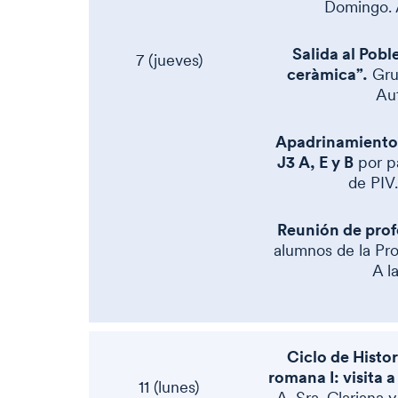
Domingo. A
Salida al Pobl
7 (jueves)
ceràmica”.
Gru
Aut
Apadrinamiento 
J3 A, E y B
por p
de PIV
Reunión de prof
alumnos de la Pr
A l
Ciclo de Histor
romana I: visita a
11 (lunes)
A. Sra. Clariana y