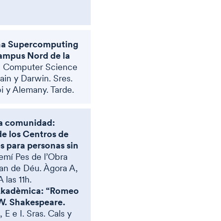
ona Supercomputing
ampus Nord de la
 Computer Science
in y Darwin. Sres.
i y Alemany. Tarde.
 la comunidad
:
e los Centros de
s para personas sin
emí Pes de l’Obra
an de Déu. Àgora A,
A las 11h.
 Akadèmica: “Romeo
 W. Shakespeare.
E e I. Sras. Cals y