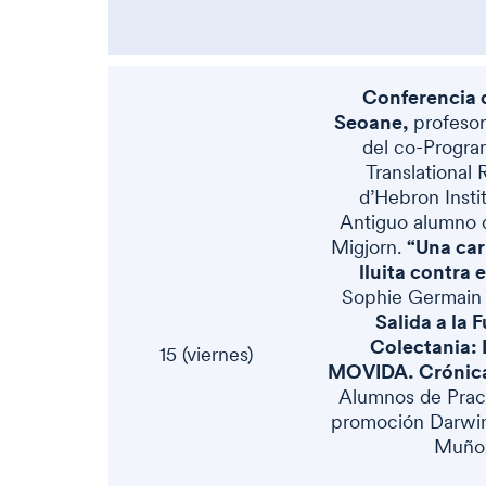
Conferencia 
Seoane,
profesor
del co-Program
Translational 
d’Hebron Insti
Antiguo alumno 
“Una carr
Migjorn.
lluita contra 
Sophie Germain y
Salida a la 
Colectania: 
15 (viernes)
MOVIDA. Crónica 
Alumnos de Pract
promoción Darwin.
Muñoz