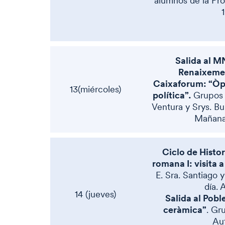
alumnos de la Pro
Salida al M
Renaixemen
Caixaforum: “Òpe
13(miércoles)
política”.
Grupos 
Ventura y Srys. B
Mañana.
Ciclo de Histor
romana I: visita 
E. Sra. Santiago y
día. 
14 (jueves)
Salida al Pobl
ceràmica”
. Gr
Aut