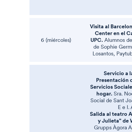
Visita al Barcel
Center en el C
UPC.
6 (miércoles)
Alumnos de
de Sophie Germa
Losantos, Paytub
Servicio a
Presentación d
Servicios Sociale
hogar.
Sra. No
Social de Sant Jo
E e I. 
Salida al teatro
y Julieta” de
Grupps Àgora A, 