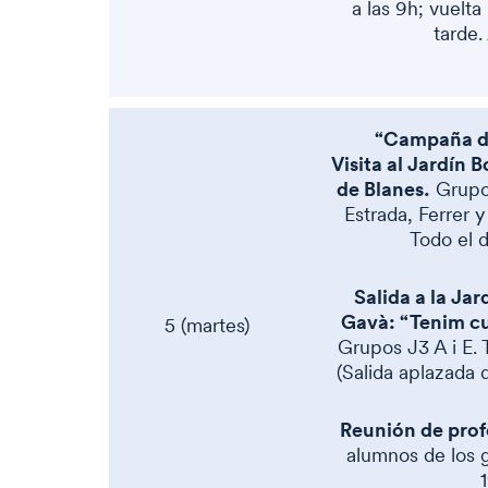
a las 9h; vuelta
tarde.
“Campaña de
Visita al Jardín 
de Blanes.
Grupos
Estrada, Ferrer y
Todo el d
Salida a la Jar
Gavà: “Tenim cur
5 (martes)
Grupos J3 A i E. 
(Salida aplazada 
Reunión de prof
alumnos de los g