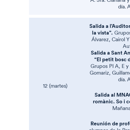
día. 
Salida a l’Audito
la vista”.
Grupos 
Álvarez, Cairol 
Aut
Salida a Sant An
“El petit bosc 
Grupos PI A, E y 
Gomariz, Guillam
día. 
12 (martes)
Salida al MNA
romànic. So i c
Mañana.
Reunión de prof