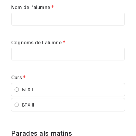
Nom de l'alumne
*
Cognoms de l'alumne
*
Curs
*
BTX I
BTX II
Parades als matins