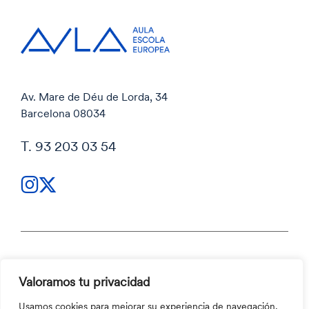
Av. Mare de Déu de Lorda, 34
Barcelona 08034
T. 93 203 03 54
Política de privacidad
Valoramos tu privacidad
Política de privacidad
Código ético y Canal ético
Usamos cookies para mejorar su experiencia de navegación,