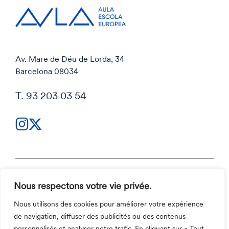
Av. Mare de Déu de Lorda, 34
Barcelona 08034
T. 93 203 03 54
Nous respectons votre vie privée.
Politique de confidentialité
Politique cookies
Nous utilisons des cookies pour améliorer votre expérience
Code et canal éthique
de navigation, diffuser des publicités ou des contenus
Contact
personnalisés et analyser notre trafic. En cliquant sur « Tout